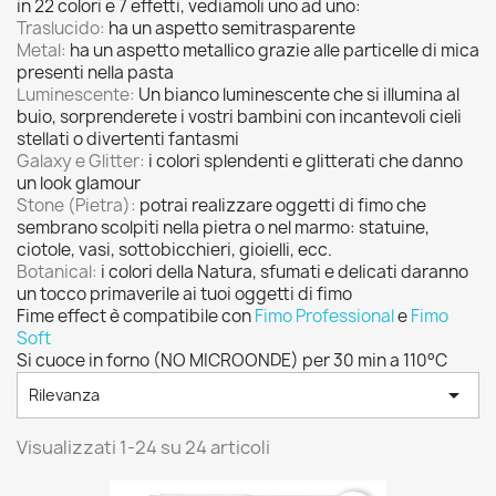
in 22 colori e 7 effetti, vediamoli uno ad uno:
Traslucido:
ha un aspetto semitrasparente
Metal:
ha un aspetto metallico grazie alle particelle di mica
presenti nella pasta
Luminescente:
Un bianco luminescente che si illumina al
buio, sorprenderete i vostri bambini con incantevoli cieli
stellati o divertenti fantasmi
Galaxy e Glitter:
i colori splendenti e glitterati che danno
un look glamour
Stone (Pietra):
potrai realizzare oggetti di fimo che
sembrano scolpiti nella pietra o nel marmo: statuine,
ciotole, vasi, sottobicchieri, gioielli, ecc.
Botanical:
i colori della Natura, sfumati e delicati daranno
un tocco primaverile ai tuoi oggetti di fimo
Fime effect è compatibile con
Fimo Professional
e
Fimo
Soft
Si cuoce in forno (NO MICROONDE) per 30 min a 110°C

Rilevanza
Visualizzati 1-24 su 24 articoli