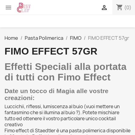
shopping_cart


(0)
Home
Pasta Polimerica
FIMO
FIMO EFFECT 57gr
FIMO EFFECT 57GR
Effetti Speciali alla portata
di tutti con Fimo Effect
Date un tocco di Magia alle vostre
creazioni:
Luccichii, riflessi, lumiscenza al buio (vuoi mettere un
fantasmino che si illumina al buio ?). Potete mischiare
tutto ed ottenere il vostro particolare unico cocktail
creativo
Fimo effect di Staedtler è una pasta polimerica disponibile