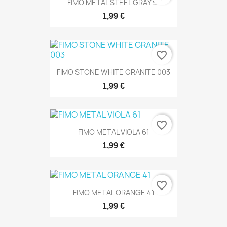
FIMO METAL STEEL GRAY 91
1,99 €
favorite_border
FIMO STONE WHITE GRANITE 003
1,99 €
favorite_border
FIMO METAL VIOLA 61
1,99 €
favorite_border
FIMO METAL ORANGE 41
1,99 €