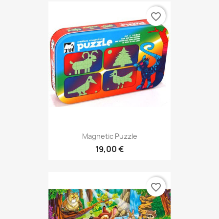
favorite_border
Magnetic Puzzle
19,00 €
favorite_border