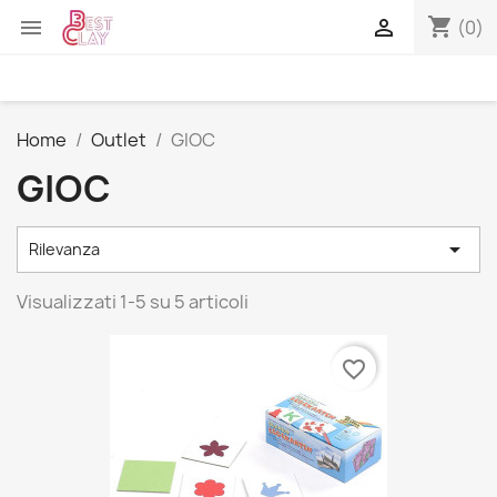
shopping_cart


(0)
Home
Outlet
GIOC
GIOC

Rilevanza
Visualizzati 1-5 su 5 articoli
favorite_border