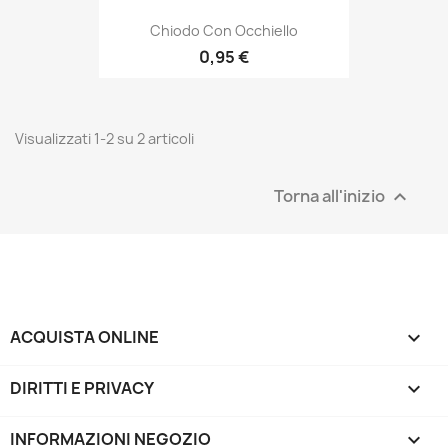
Chiodo Con Occhiello
0,95 €
Visualizzati 1-2 su 2 articoli
Torna all'inizio

ACQUISTA ONLINE

DIRITTI E PRIVACY

INFORMAZIONI NEGOZIO
keyboard_arrow_down