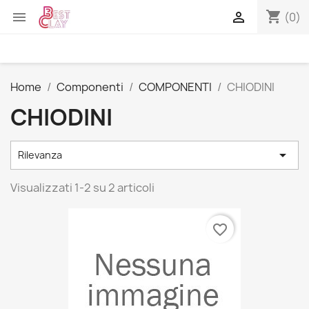
shopping_cart


(0)
Home
Componenti
COMPONENTI
CHIODINI
CHIODINI

Rilevanza
Visualizzati 1-2 su 2 articoli
favorite_border