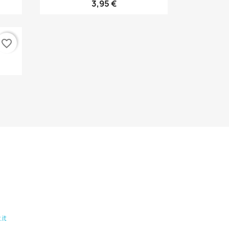
3,95 €
favorite_border
it