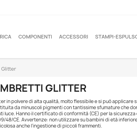
RICA
COMPONENTI
ACCESSORI
STAMPI-ESPULS
 Glitter
MBRETTI GLITTER
tter in polvere di alta qualità, molto flessibile e si può applicare
tituita da minuscoli pigmenti con tantissime sfumature che don
ti luce. Hanno il certificato di conformità (CE) per la sicurezza 
9/48/CE. Avvertenze: non utilizzare su bambini di età inferiore 
icolosa anche l’ingestione di piccoli frammenti.