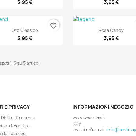
3,95 €
3,95 €
favorite_border
Anteprima
Anteprima


Oro Classico
Rosa Candy
3,95 €
3,95 €
zzati 1-5 su 5 articoli
TI E PRIVACY
INFORMAZIONI NEGOZIO
www.bestclay.it
 Diritto di recesso
Italy
ioni di Vendita
Inviaci un'e-mail:
info@bestclay.
o dei cookies