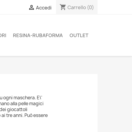
shopping_cart

Carrello
(0)
Accedi
ORI
RESINA-RUBAFORMA
OUTLET
 su ogni maschera. E\'
ano alla pelle magici
dei giocattoli
ai tre anni. Può essere