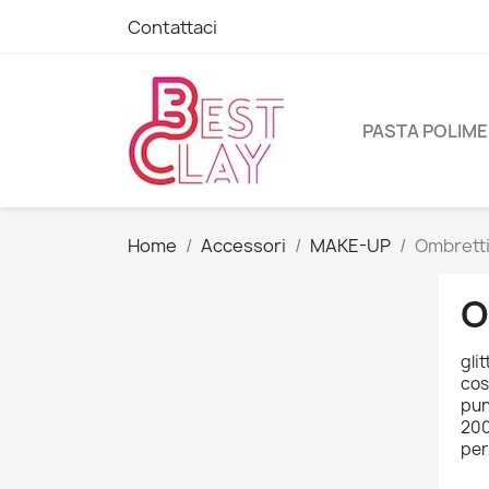
Contattaci
PASTA POLIME
Home
Accessori
MAKE-UP
Ombretti
O
gli
cos
pun
200
per