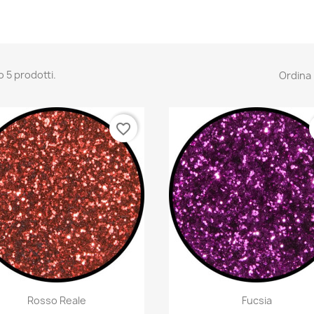
o 5 prodotti.
Ordina 
favorite_border
Anteprima
Anteprima


Rosso Reale
Fucsia