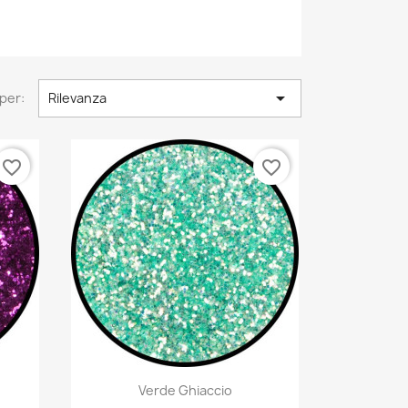

per:
Rilevanza
favorite_border
favorite_border
Anteprima

Verde Ghiaccio