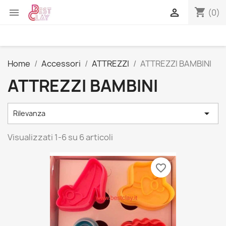
shopping_cart


(0)
Home
Accessori
ATTREZZI
ATTREZZI BAMBINI
ATTREZZI BAMBINI

Rilevanza
Visualizzati 1-6 su 6 articoli
favorite_border