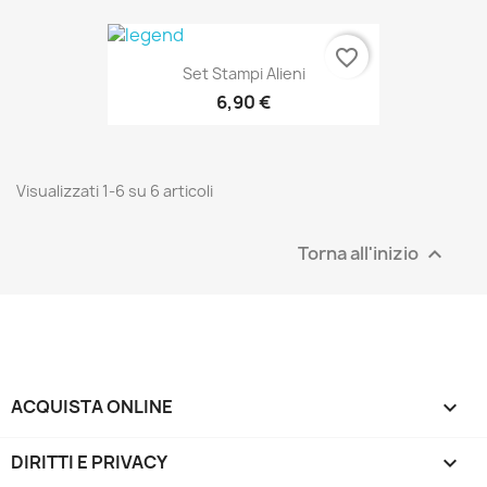
favorite_border
Set Stampi Alieni
6,90 €
Visualizzati 1-6 su 6 articoli
Torna all'inizio

ACQUISTA ONLINE

DIRITTI E PRIVACY
