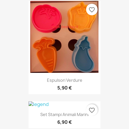
favorite_border
Espulsori Verdure
5,90 €
favorite_border
Set Stampi Animali Marini
6,90 €