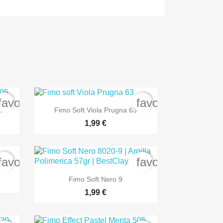
favorite_border
favorite_border

Anteprima
05
Fimo Soft Viola Prugna 63
1,99 €
favorite_border
favorite_border
P

Anteprima
Fimo Soft Nero 9
1,99 €