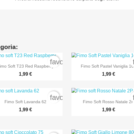
egoria:
order
favorite_border


Anteprima
Anteprima
imo Soft T23 Red Raspberry
Fimo Soft Pastel Vaniglia 1
1,99 €
1,99 €
order
favorite_border


Anteprima
Anteprima
Fimo Soft Lavanda 62
Fimo Soft Rosso Natale 2
1,99 €
1,99 €