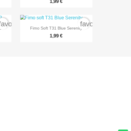
1,99 €
favorite_border
favorite_border

Anteprima
2
Fimo Soft T31 Blue Serenity
1,99 €