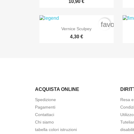
10,90 €
favorite_b

Anteprima
Vernice Sculpey
4,30 €
ACQUISTA ONLINE
DIRIT
Spedizione
Resa e 
Pagamenti
Condizi
Contattaci
Utilizz
Chi siamo
Tutelia
tabella colori istruzioni
disabili