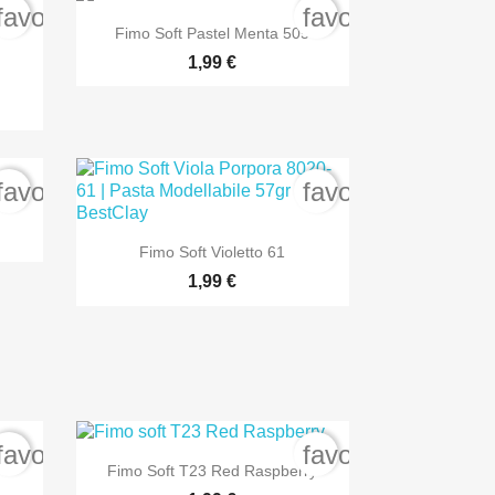
favorite_border
favorite_border

Anteprima
Fimo Soft Pastel Menta 505
1,99 €
favorite_border
favorite_border
a

Anteprima
Fimo Soft Violetto 61
1,99 €
favorite_border
favorite_border

Anteprima
Fimo Soft T23 Red Raspberry