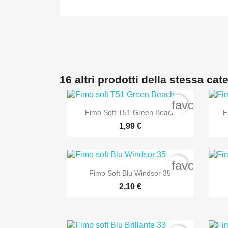
16 altri prodotti della stessa cat
favorite_b

Anteprima
Fimo Soft T51 Green Beach
F
1,99 €
favorite_b

Anteprima
Fimo Soft Blu Windsor 35
2,10 €