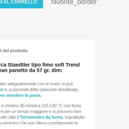
favorite_border
I AL CARRELLO
li del prodotto
ca Staedtler tipo
fimo
soft Trend
an panetto da 57 gr. dim:
olato adeguatamente con le mani, si può
co
e, a seconda dello spessore desiderato,
er stendere la pasta
.
o è minimo 30 minuti a 110-130 °C con forno
ere per un tempo maggiore e si possono fare
lto utile il
Termometro da forno
, soprattutto
economico che non rileva correttamente la