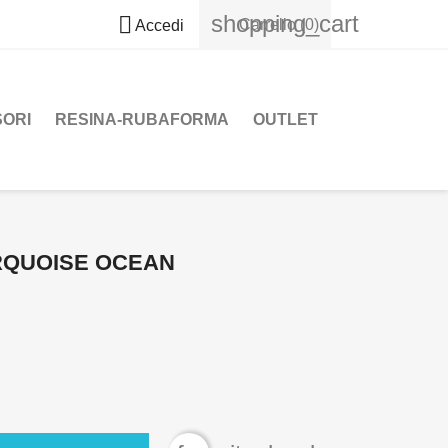
shopping_cart

Carrello
(0)
Accedi
SORI
RESINA-RUBAFORMA
OUTLET
URQUOISE OCEAN