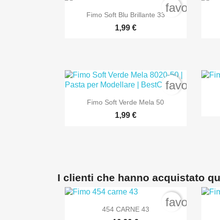
favorite_b

Anteprima
Fimo Soft Blu Brillante 33
1,99 €
favorite_b

Anteprima
Fimo Soft Verde Mela 50
1,99 €
I clienti che hanno acquistato 
favorite_b

Anteprima
454 CARNE 43