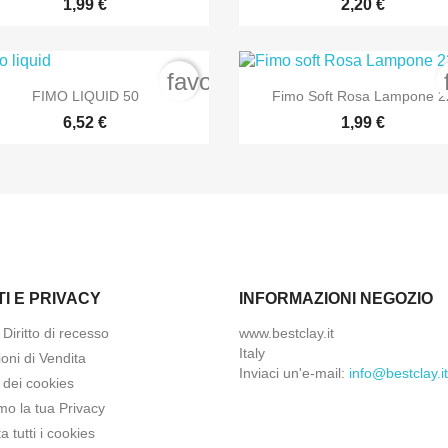
1,99 €
2,20 €
order
favorite_border


Anteprima
Anteprima
FIMO LIQUID 50
Fimo Soft Rosa Lampone 2
6,52 €
1,99 €
TI E PRIVACY
INFORMAZIONI NEGOZIO
Diritto di recesso
www.bestclay.it
Italy
oni di Vendita
Inviaci un'e-mail:
info@bestclay.it
o dei cookies
mo la tua Privacy
ta tutti i cookies