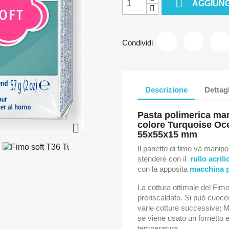

AGGIUNG
Condividi
Descrizione
Dettag
Pasta polimerica
mar
colore Turquoise Oce

55x55x15 mm
Il panetto di fimo va manip
stendere con il
rullo acrili
con la apposita
macchina p
La cottura ottimale del Fim
preriscaldato. Si può cuoc
varie cotture successive; Mo
se viene usato un fornetto 
temperatura.