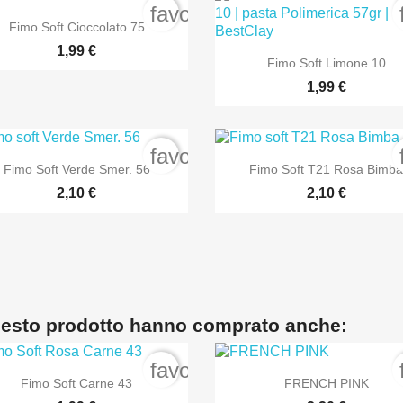
order
favorite_border

Anteprima
Fimo Soft Cioccolato 75
1,99 €

Anteprima
Fimo Soft Limone 10
1,99 €
order
favorite_border


Anteprima
Anteprima
Fimo Soft Verde Smer. 56
Fimo Soft T21 Rosa Bimb
2,10 €
2,10 €
questo prodotto hanno comprato anche:
order
favorite_border


Anteprima
Anteprima
Fimo Soft Carne 43
FRENCH PINK